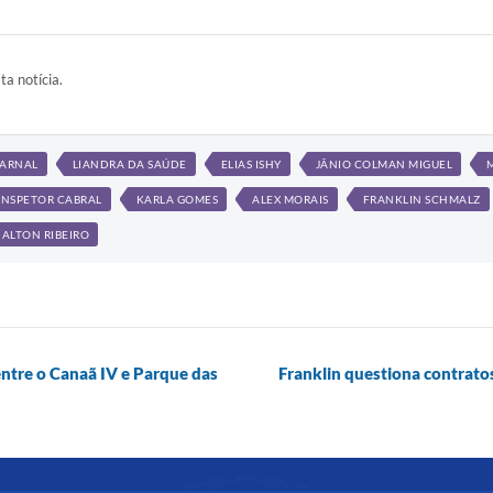
ta notícia.
 ARNAL
LIANDRA DA SAÚDE
ELIAS ISHY
JÂNIO COLMAN MIGUEL
INSPETOR CABRAL
KARLA GOMES
ALEX MORAIS
FRANKLIN SCHMALZ
ALTON RIBEIRO
entre o Canaã IV e Parque das
Franklin questiona contrato