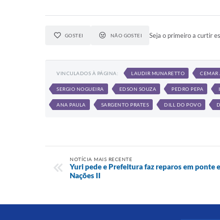
Seja o primeiro a curtir es
GOSTEI
NÃO GOSTEI
VINCULADOS À PÁGINA:
LAUDIR MUNARETTO
CEMAR
SERGIO NOGUEIRA
EDSON SOUZA
PEDRO PEPA
ANA PAULA
SARGENTO PRATES
DILL DO POVO
D
NOTÍCIA MAIS RECENTE
Yuri pede e Prefeitura faz reparos em ponte 
Nações II