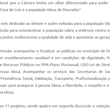
natural que a Câmara tenha um olhar diferenciado para pod
a Casa de Leis e a população idosa de Dourados”.
 mês dedicado ao debate e ações voltadas para a população id
ssão para conscientizar a população sobre a violência contra
 juntos melhorarmos a qualidade de vida e aproximar as geraçõ
ssão: acompanhar e fiscalizar as políticas no município de D
m envelhecimento saudável e em condições de dignidade; Par
o de Recursos Públicos no PPA-Plano Plurianual, LDO-Lei de Dir
pessoa idosa; Acompanhar os serviços das Secretarias de Sa
Previdência Social, Habitação, Transporte, Profissionalização p
shops para assegurar à pessoa idosa, a liberdade, o respeito e
oa idosa.
s 11 projetos, sendo quatro em segunda discussão e votação, 