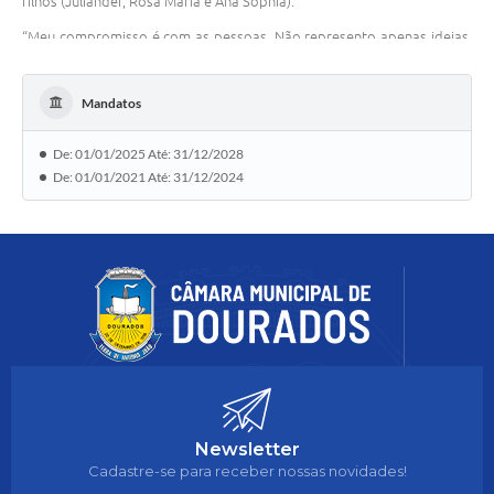
filhos (Juliander, Rosa Maria e Ana Sophia).
“Meu compromisso é com as pessoas. Não represento apenas ideias,
represento histórias, lutas e sonhos.”
Mandatos
De: 01/01/2025 Até: 31/12/2028
De: 01/01/2021 Até: 31/12/2024
Newsletter
Cadastre-se para receber nossas novidades!