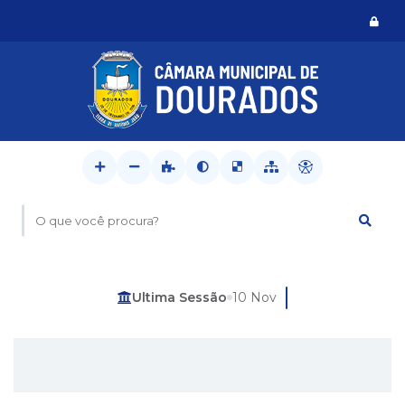
Logi
O que você procura?
Última Sessão
10 Nov