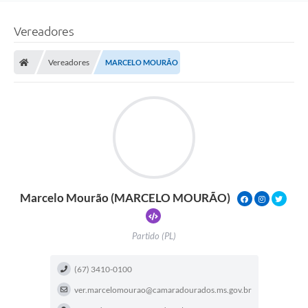
Vereadores
Vereadores
MARCELO MOURÃO
Marcelo Mourão (MARCELO MOURÃO)
MARCELOPMO
MARCELO
I
Partido (PL)
(67) 3410-0100
ver.marcelomourao@camaradourados.ms.gov.br