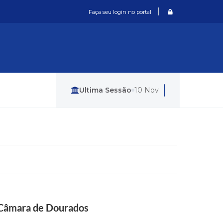
Login / Cadastro
Faça seu login no portal
Última Sessão
10 Nov
a Câmara de Dourados