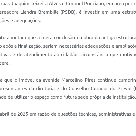
 ruas Joaquim Teixeira Alves e Coronel Ponciano, em área pert
readora Liandra Brambilla (PSDB), é investir em uma estrutu
ações e adequações.
o apontam que a mera conclusão da obra da antiga estrutura 
após a finalização, seriam necessárias adequações e ampliaçõ
rativas e de atendimento ao cidadão, circunstância que motivou
dera.
 que o imóvel da avenida Marcelino Pires continue cumprindo
resentantes da diretoria e do Conselho Curador do Previd (I
e de utilizar o espaço como futura sede própria da instituição.
abril de 2025 em razão de questões técnicas, administrativas 