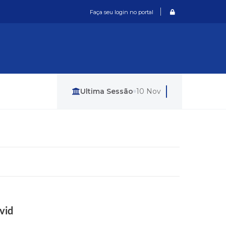
Login / Cadastro
Faça seu login no portal
Última Sessão
10 Nov
vid