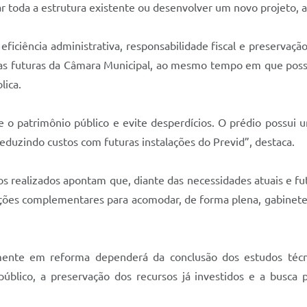
r toda a estrutura existente ou desenvolver um novo projeto, 
ar eficiência administrativa, responsabilidade fiscal e preservaç
as futuras da Câmara Municipal, ao mesmo tempo em que possib
lica.
o patrimônio público e evite desperdícios. O prédio possui u
reduzindo custos com futuras instalações do Previd”, destaca.
os realizados apontam que, diante das necessidades atuais e fu
es complementares para acomodar, de forma plena, gabinetes 
mente em reforma dependerá da conclusão dos estudos técnic
blico, a preservação dos recursos já investidos e a busca p