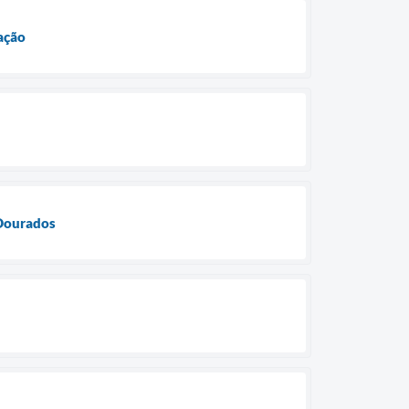
ação
 Dourados