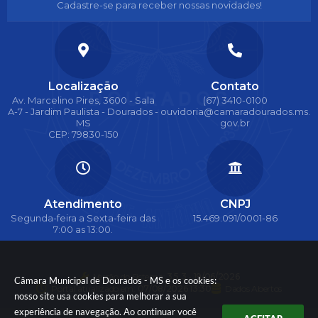
Cadastre-se para receber nossas novidades!
Localização
Contato
Av. Marcelino Pires, 3600 - Sala
(67) 3410-0100
A-7 - Jardim Paulista - Dourados -
ouvidoria@camaradourados.ms.
MS
gov.br
CEP: 79830-150
Atendimento
CNPJ
Segunda-feira a Sexta-feira das
15.469.091/0001-86
7:00 as 13:00.
Versão do Sistema:
3.5.3 - 19/06/2026
Câmara Municipal de Dourados - MS e os cookies:
Portal atualizado em:
07/08/2026 13:30
Dados Abertos
nosso site usa cookies para melhorar a sua
experiência de navegação. Ao continuar você