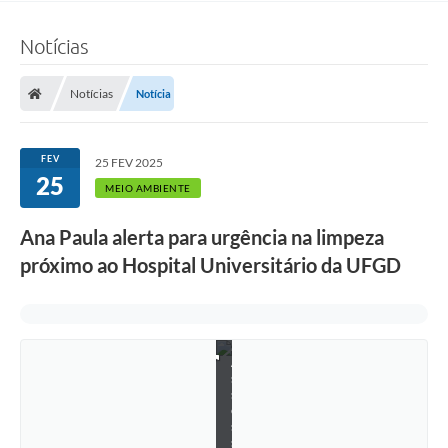
t
u
l
Notícias
h
o
s
Notícias
Notícia
e
m
u
i
FEV
25 FEV 2025
t
25
o
MEIO AMBIENTE
m
a
Ana Paula alerta para urgência na limpeza
t
o
próximo ao Hospital Universitário da UFGD
(
F
o
t
o
:
A
s
s
e
s
s