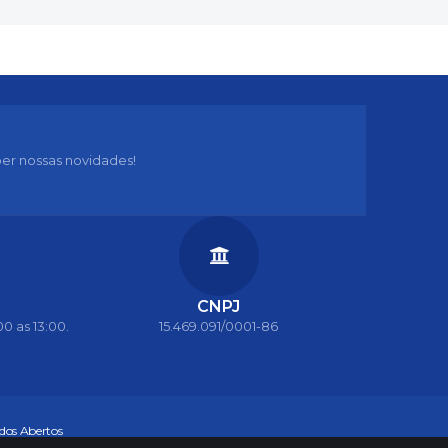
er nossas novidades!
CNPJ
0 as 13:00.
15.469.091/0001-86
dos Abertos