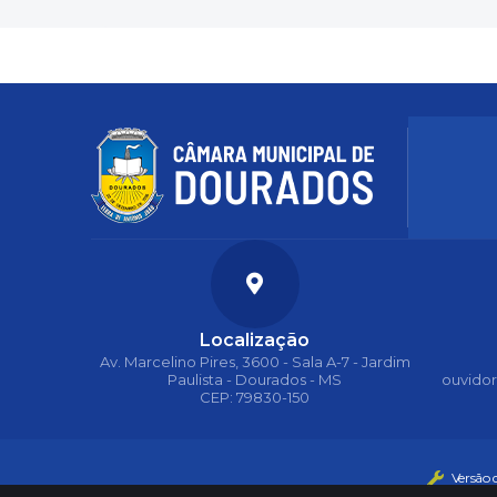
Localização
Av. Marcelino Pires, 3600 - Sala A-7 - Jardim
Paulista - Dourados - MS
ouvido
CEP: 79830-150
Versão 