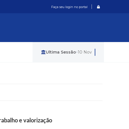
Login / Cadastro
Faça seu login no portal
Última Sessão
10 Nov
rabalho e valorização