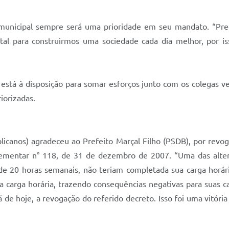
municipal sempre será uma prioridade em seu mandato. “Prec
al para construirmos uma sociedade cada dia melhor, por i
stá à disposição para somar esforços junto com os colegas ve
iorizadas.
licanos) agradeceu ao Prefeito Marçal Filho (PSDB), por revog
ementar n° 118, de 31 de dezembro de 2007. “Uma das altera
 de 20 horas semanais, não teriam completada sua carga horá
arga horária, trazendo consequências negativas para suas carre
ã de hoje, a revogação do referido decreto. Isso foi uma vitóri