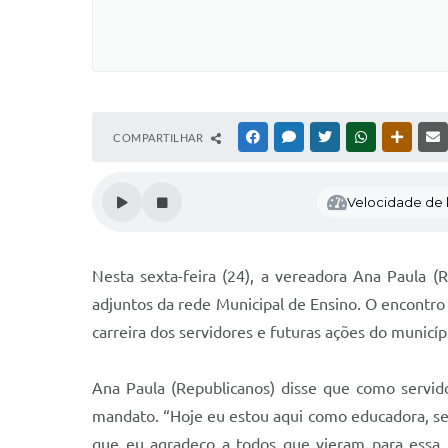
COMPARTILHAR
FACEBOOK
MESSENGER
TWITTER
WHATSAPP
OUTRAS
Velocidade de l
Nesta sexta-feira (24), a vereadora Ana Paula 
adjuntos da rede Municipal de Ensino. O encontr
carreira dos servidores e futuras ações do municíp
Ana Paula (Republicanos) disse que como servid
mandato. “Hoje eu estou aqui como educadora, sei
que eu agradeço a todos que vieram para essa 