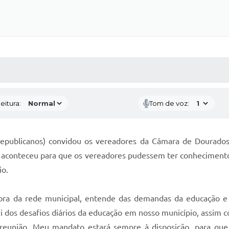
 MÍDIAS
RECEBA NOTÍCIAS
eitura:
Tom de voz:
(Republicanos) convidou os vereadores da Câmara de Dourados
o aconteceu para que os vereadores pudessem ter conhecimento
io.
ora da rede municipal, entende das demandas da educação e
 dos desafios diários da educação em nosso município, assim c
reunião. Meu mandato estará sempre à disposição, para qu