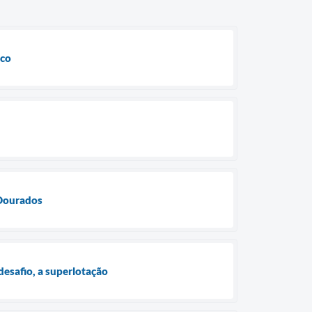
ico
 Dourados
desafio, a superlotação