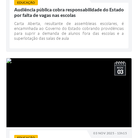
EDUCAÇÃO
Audiência pública cobra responsabilidade do Estado
por falta de vagas nas escolas
Carta Aberta, resultante de assembleias escolares, é
encaminhada ao Governo do Estado cobrando providências
para suprir a demanda de alunos fora das escolas e a
superlotação das salas de aula
NOV
03
03 NOV 2025 - 13h15
EDUCAÇÃO