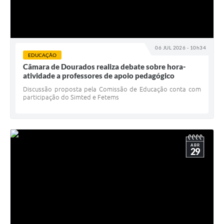
06 JUL 2026 - 10h34
EDUCAÇÃO
Câmara de Dourados realiza debate sobre hora-
atividade a professores de apoio pedagógico
Discussão proposta pela Comissão de Educação conta com
participação do Simted e Fetems
ABR
29