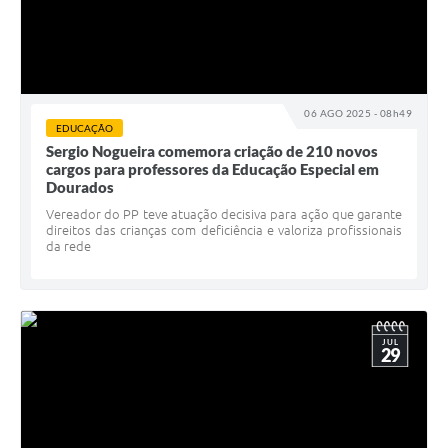
06 AGO 2025 - 08h49
EDUCAÇÃO
Sergio Nogueira comemora criação de 210 novos
cargos para professores da Educação Especial em
Dourados
Vereador do PP teve atuação decisiva para ação que garante
direitos das crianças com deficiência e valoriza profissionais
da rede
JUL
29