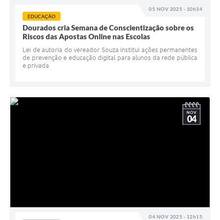
05 NOV 2025 - 10h34
EDUCAÇÃO
Dourados cria Semana de Conscientização sobre os
Riscos das Apostas Online nas Escolas
Lei de autoria do vereador Souza institui ações permanentes
de prevenção e educação digital para alunos da rede pública
e privada
NOV
04
04 NOV 2025 - 12h15