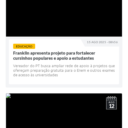
15 AGO 2025 - 08h56
EDUCAÇÃO
Franklin apresenta projeto para fortalecer
cursinhos populares e apoio a estudantes
Vereador do PT busca ampliar rede de apoio à projetos que
ofereçam preparação gratuita para o Enem e outros exames
de acesso às universidades
AGO
12