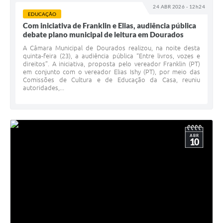
24 ABR 2026 - 12h24
EDUCAÇÃO
Com iniciativa de Franklin e Elias, audiência pública
debate plano municipal de leitura em Dourados
A Câmara Municipal de Dourados realizou, na noite desta
quinta-feira (23), a audiência pública “Entre livros, vozes e
direitos”. A iniciativa, proposta pelo vereador Franklin (PT)
em conjunto com o vereador Elias Ishy (PT), por meio das
Comissões de Cultura e de Educação da Casa, reuniu
autoridades,...
ABR
10