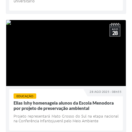
universitário
AGO
28
28 AGO 2025 - 08h55
EDUCAÇÃO
Elias Ishy homenageia alunos da Escola Menodora
por projeto de preservação ambiental
Projeto representará Mato Grosso do Sul na etapa nacional
na Conferência Infantojuvenil pelo Meio Ambiente