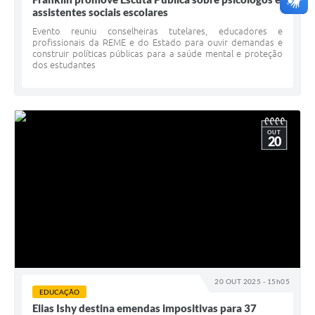
assistentes sociais escolares
Evento reuniu conselheiras tutelares, educadores e
profissionais da REME e do Estado para ouvir demandas e
construir políticas públicas para a saúde mental e proteção
dos estudantes
OUT
20
20 OUT 2025 - 15h05
EDUCAÇÃO
Elias Ishy destina emendas impositivas para 37