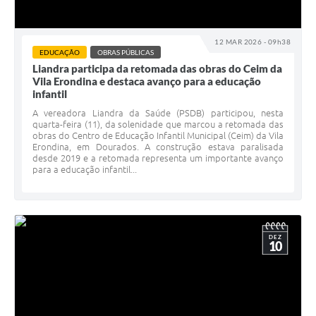
12 MAR 2026 - 09h38
EDUCAÇÃO
OBRAS PÚBLICAS
Liandra participa da retomada das obras do Ceim da
Vila Erondina e destaca avanço para a educação
infantil
A vereadora Liandra da Saúde (PSDB) participou, nesta
quarta-feira (11), da solenidade que marcou a retomada das
obras do Centro de Educação Infantil Municipal (Ceim) da Vila
Erondina, em Dourados. A construção estava paralisada
desde 2019 e a retomada representa um importante avanço
para a educação infantil...
DEZ
10