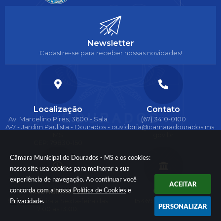
Newsletter
Cadastre-se para receber nossas novidades!
Localização
Contato
Av. Marcelino Pires, 3600 - Sala
(67) 3410-0100
A-7 - Jardim Paulista - Dourados -
ouvidoria@camaradourados.ms.
MS
gov.br
CEP: 79830-150
Câmara Municipal de Dourados - MS e os cookies:
nosso site usa cookies para melhorar a sua
experiência de navegação. Ao continuar você
ACEITAR
concorda com a nossa
Política de Cookies
e
Atendimento
CNPJ
Privacidade
.
Segunda-feira a Sexta-feira das
15.469.091/0001-86
PERSONALIZAR
7:00 as 13:00.