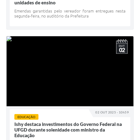
unidades de ensino
Emendas garantidas pelo vereador foram entregues nesta
segunda-feira, no auditório da Prefeitura
OUT
02
02 OUT 2025 - 10h59
EDUCAÇÃO
Ishy destaca investimentos do Governo Federal na
UFGD durante solenidade com ministro da
Educação