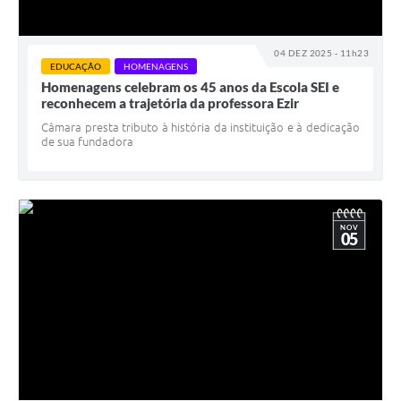
04 DEZ 2025 - 11h23
EDUCAÇÃO
HOMENAGENS
Homenagens celebram os 45 anos da Escola SEI e
reconhecem a trajetória da professora Ezir
Câmara presta tributo à história da instituição e à dedicação
de sua fundadora
NOV
05