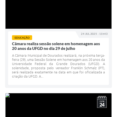
24 JUL 2025 - 11h43
EDUCAÇÃO
Câmara realiza sessão solene em homenagem aos
20 anos da UFGD no dia 29 de julho
A Câmara Municipal de Dourados realizará, na próxima terça-
feira (29), uma Sessão Solene em homenagem aos 20 anos da
Universidade Federal da Grande Dourados (UFGD). A
solenidade, proposta pelo vereador Franklin Schmalz (PT),
será realizada exatamente na data em que foi oficializada a
criação da UFGD. A...
JUN
24