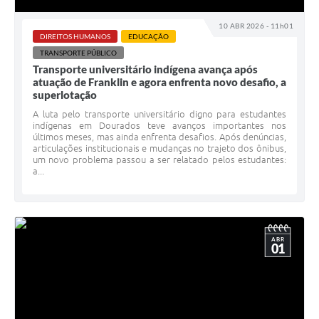
10 ABR 2026 - 11h01
DIREITOS HUMANOS
EDUCAÇÃO
TRANSPORTE PÚBLICO
Transporte universitário indígena avança após
atuação de Franklin e agora enfrenta novo desafio, a
superlotação
A luta pelo transporte universitário digno para estudantes
indígenas em Dourados teve avanços importantes nos
últimos meses, mas ainda enfrenta desafios. Após denúncias,
articulações institucionais e mudanças no trajeto dos ônibus,
um novo problema passou a ser relatado pelos estudantes:
a...
ABR
01