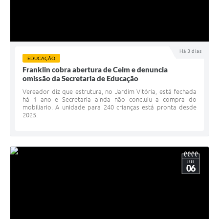
Há 3 dias
EDUCAÇÃO
Franklin cobra abertura de Ceim e denuncia
omissão da Secretaria de Educação
Vereador diz que estrutura, no Jardim Vitória, está fechada
há 1 ano e Secretaria ainda não concluiu a compra do
mobiliario. A unidade para 240 crianças está pronta desde
2025.
JUL
06