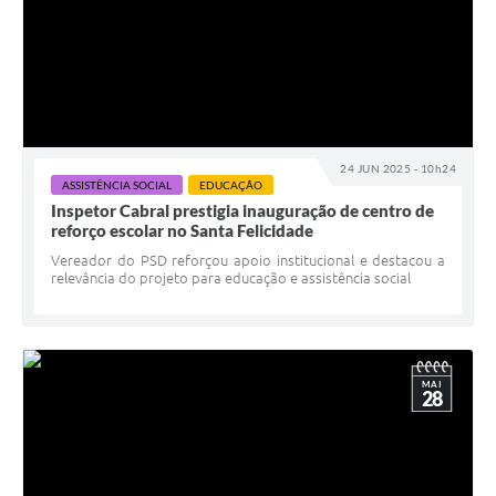
24 JUN 2025 - 10h24
ASSISTÊNCIA SOCIAL
EDUCAÇÃO
Inspetor Cabral prestigia inauguração de centro de
reforço escolar no Santa Felicidade
Vereador do PSD reforçou apoio institucional e destacou a
relevância do projeto para educação e assistência social
MAI
28