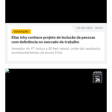
28 MAI 2025 - 10h02
EDUCAÇÃO
Elias Ishy conhece projeto de inclusão de pessoas
com deficiência no mercado de trabalho
Vereador do PT visitou a EE Reis Veloso, onde são realizados
acompanhamentos de alunos PcDs
MAI
26