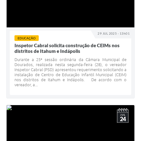
29 JUL 2025 - 13h01
EDUCAÇÃO
Inspetor Cabral solicita construção de CEIMs nos
distritos de Itahum e Indápolis
Durante a 25ª sessão ordinária da Câmara Municipal de
Dourados, realizada nesta segunda-feira (28), o vereador
Inspetor Cabral (PSD) apresentou requerimento solicitando a
instalação de Centro de Educação Infantil Municipal (CEIM)
nos distritos de Itahum e Indápolis. De acordo com o
vereador, a...
JUL
24