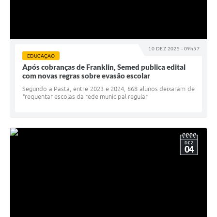
10 DEZ 2025 - 09h57
EDUCAÇÃO
Após cobranças de Franklin, Semed publica edital
com novas regras sobre evasão escolar
Segundo a Pasta, entre 2023 e 2024, 868 alunos deixaram de
frequentar escolas da rede municipal regular
DEZ
04