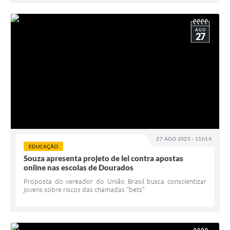
AGO
27
27 AGO 2025 - 11h14
EDUCAÇÃO
Souza apresenta projeto de lei contra apostas
online nas escolas de Dourados
Proposta do vereador do União Brasil busca conscientizar
jovens sobre riscos das chamadas “bets”