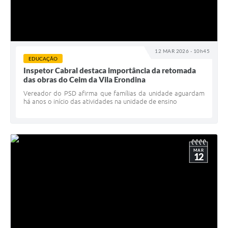
12 MAR 2026 - 10h45
EDUCAÇÃO
Inspetor Cabral destaca importância da retomada
das obras do Ceim da Vila Erondina
Vereador do PSD afirma que famílias da unidade aguardam
há anos o início das atividades na unidade de ensino
MAR
12