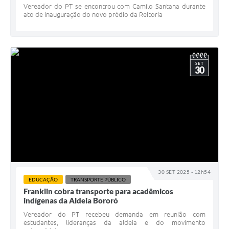
Vereador do PT se encontrou com Camilo Santana durante
ato de inauguração do novo prédio da Reitoria
SET
30
30 SET 2025 - 12h54
EDUCAÇÃO
TRANSPORTE PÚBLICO
Franklin cobra transporte para acadêmicos
indígenas da Aldeia Bororó
Vereador do PT recebeu demanda em reunião com
estudantes, lideranças da aldeia e do movimento