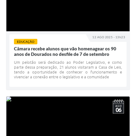
12 AGO 2025 - 13h23
EDUCAÇÃO
Câmara recebe alunos que vão homenagear os 90
anos de Dourados no desfile de 7 de setembro
Um pelotão será dedicado ao Poder Legislativo, e como
parte dessa preparação, 21 alunos visitaram a Casa de Leis,
tendo a oportunidade de conhecer o funcionamento e
vivenciar a conexão entre o legislativo e a comunidade
AGO
06