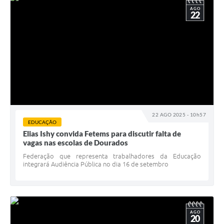
AGO
22
22 AGO 2025 - 10h57
EDUCAÇÃO
Elias Ishy convida Fetems para discutir falta de
vagas nas escolas de Dourados
Federação que representa trabalhadores da Educação
integrará Audiência Pública no dia 16 de setembro
AGO
20