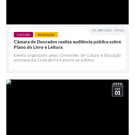
01 ABR 2026 - 12h23
CULTURA
EDUCAÇÃO
Câmara de Dourados realiza audiência pública sobre
Plano do Livro e Leitura
Evento organizado pelas Comissões de Cultura e Educação
acontece dia 23 de abril e é aberto ao público
ABR
01