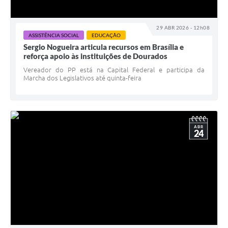
29 ABR 2026 - 12h08
ASSISTÊNCIA SOCIAL
EDUCAÇÃO
Sergio Nogueira articula recursos em Brasília e
reforça apoio às instituições de Dourados
Vereador do PP está na Capital Federal e participa da
Marcha dos Legislativos até quinta-feira
ABR
24