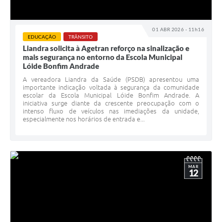
01 ABR 2026 - 11h16
EDUCAÇÃO
TRÂNSITO
Liandra solicita à Agetran reforço na sinalização e
mais segurança no entorno da Escola Municipal
Lóide Bonfim Andrade
A vereadora Liandra da Saúde (PSDB) apresentou uma
importante indicação voltada à segurança da comunidade
escolar da Escola Municipal Lóide Bonfim Andrade. A
iniciativa surge diante da crescente preocupação com o
intenso fluxo de veículos nas imediações da unidade,
especialmente nos horários de entrada e...
MAR
12