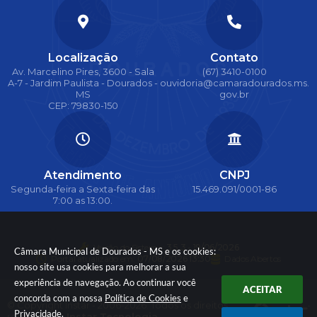
Localização
Contato
Av. Marcelino Pires, 3600 - Sala
(67) 3410-0100
A-7 - Jardim Paulista - Dourados -
ouvidoria@camaradourados.ms.
MS
gov.br
CEP: 79830-150
Atendimento
CNPJ
Segunda-feira a Sexta-feira das
15.469.091/0001-86
7:00 as 13:00.
Versão do Sistema:
3.5.3 - 19/06/2026
Câmara Municipal de Dourados - MS e os cookies:
Portal atualizado em:
07/08/2026 13:30
Dados Abertos
nosso site usa cookies para melhorar a sua
experiência de navegação. Ao continuar você
ACEITAR
concorda com a nossa
Política de Cookies
e
© Copyright Instar - 2006-2026. Todos os direitos
Privacidade
.
reservados -
Instar Tecnologia