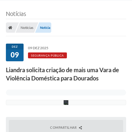
d
o
Notícias
s
(
F
o
Notícias
Notícia
t
o
:
F
DEZ
09 DEZ 2025
.
09
G
SEGURANÇA PÚBLICA
r
o
Liandra solicita criação de mais uma Vara de
t
t
Violência Doméstica para Dourados
/
C
M
D
)
COMPARTILHAR