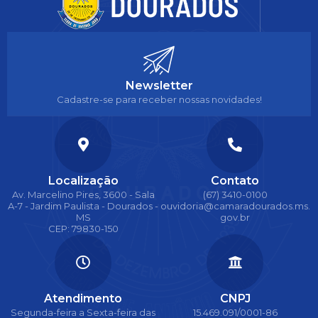
Newsletter
Cadastre-se para receber nossas novidades!
Localização
Contato
Av. Marcelino Pires, 3600 - Sala
(67) 3410-0100
A-7 - Jardim Paulista - Dourados -
ouvidoria@camaradourados.ms.
MS
gov.br
CEP: 79830-150
Atendimento
CNPJ
Segunda-feira a Sexta-feira das
15.469.091/0001-86