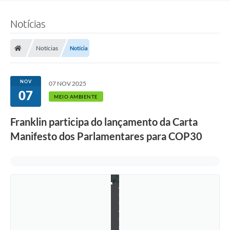
d
o
n
Notícias
o
R
i
Notícias
Notícia
o
d
e
J
NOV
07 NOV 2025
a
07
n
MEIO AMBIENTE
e
i
Franklin participa do lançamento da Carta
r
o
Manifesto dos Parlamentares para COP30
(
F
o
t
o
:
A
s
s
e
s
s