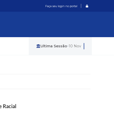
Login / Cadastro
Faça seu login no portal
Última Sessão
10 Nov
e Racial