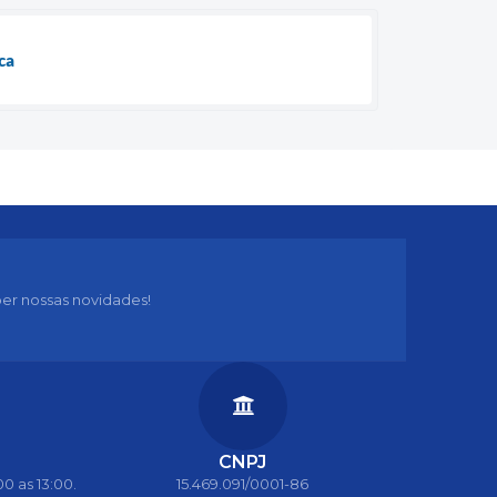
ca
er nossas novidades!
CNPJ
0 as 13:00.
15.469.091/0001-86