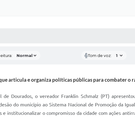
 MÍDIAS
RECEBA NOTÍCIAS
eitura:
Tom de voz:
que articula e organiza políticas públicas para combater o 
 de Dourados, o vereador Franklin Schmalz (PT) apresentou 
esão do município ao Sistema Nacional de Promoção da Igualda
s e institucionalizar o compromisso da cidade com ações antirr