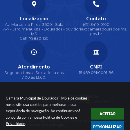
Localização
Contato
Av. Marcelino Pires, 3600 - Sala
(67) 3410-0100
A-7 - Jardim Paulista - Dourados -
ouvidoria@camaradourados.ms.
MS
gov.br
CEP: 79830-150
Atendimento
CNPJ
Segunda-feira a Sexta-feira das
15.469.091/0001-86
7:00 as 13:00.
Versão do Sistema:
3.5.3 - 19/06/2026
Câmara Municipal de Dourados - MS e os cookies:
Portal atualizado em:
06/08/2026 12:29
Dados Abertos
nosso site usa cookies para melhorar a sua
experiência de navegação. Ao continuar você
ACEITAR
concorda com a nossa
Política de Cookies
e
© Copyright Instar - 2006-2026. Todos os direitos
Privacidade
.
reservados -
Instar Tecnologia
PERSONALIZAR