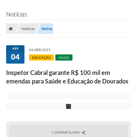
(
F
Notícias
o
t
o
:
Notícias
Notícia
A
s
s
e
ABR
04 ABR 2025
s
04
s
EDUCAÇÃO
SAÚDE
o
r
Inspetor Cabral garante R$ 100 mil em
i
a
emendas para Saúde e Educação de Dourados
/
C
M
D
)
COMPARTILHAR