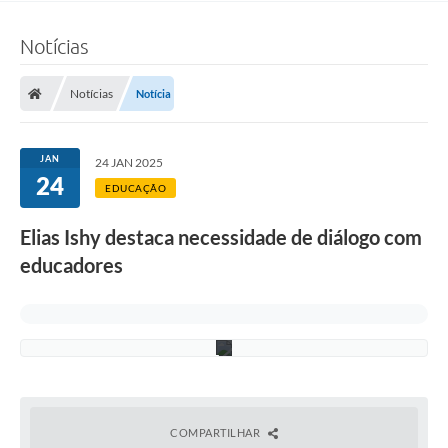
a
l
Notícias
.
(
F
o
Notícias
Notícia
t
o
:
F
JAN
24 JAN 2025
.
24
G
EDUCAÇÃO
r
o
Elias Ishy destaca necessidade de diálogo com
t
t
educadores
/
C
M
D
)
COMPARTILHAR