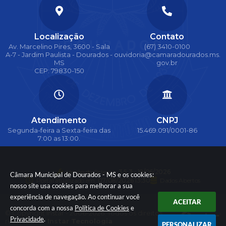
Localização
Contato
Av. Marcelino Pires, 3600 - Sala
(67) 3410-0100
A-7 - Jardim Paulista - Dourados -
ouvidoria@camaradourados.ms.
MS
gov.br
CEP: 79830-150
Atendimento
CNPJ
Segunda-feira a Sexta-feira das
15.469.091/0001-86
7:00 as 13:00.
Versão do Sistema:
3.5.3 - 19/06/2026
Câmara Municipal de Dourados - MS e os cookies:
Portal atualizado em:
07/08/2026 13:30
Dados Abertos
nosso site usa cookies para melhorar a sua
experiência de navegação. Ao continuar você
ACEITAR
concorda com a nossa
Política de Cookies
e
© Copyright Instar - 2006-2026. Todos os direitos
Privacidade
.
reservados -
Instar Tecnologia
PERSONALIZAR