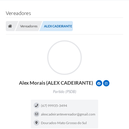
Vereadores
Vereadores
ALEX CADEIRANTE
Alex Morais (ALEX CADEIRANTE)
MORAIZINHO
ALEXMORAI
Partido (PSDB)
(67) 99935-3494
alexcadeirantevereador@gmail.com
Dourados-Mato Grosso do Sul