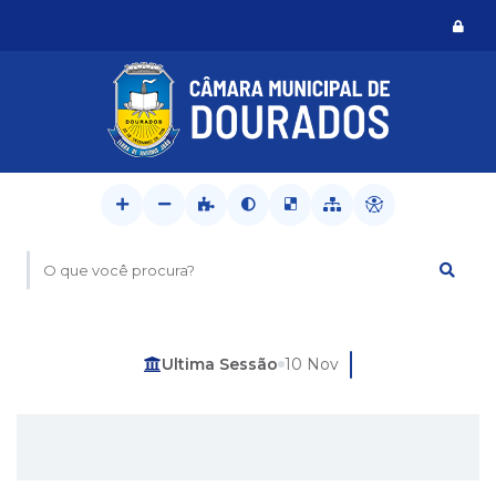
Logi
O que você procura?
Última Sessão
10 Nov