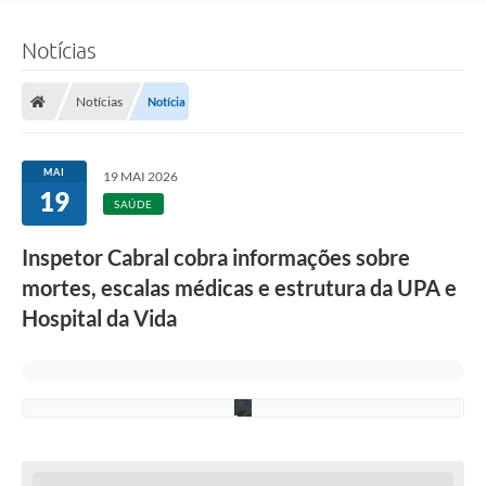
f
e
i
Notícias
r
a
(
Notícias
Notícia
F
o
t
o
MAI
19 MAI 2026
:
19
F
SAÚDE
.
G
Inspetor Cabral cobra informações sobre
r
o
mortes, escalas médicas e estrutura da UPA e
t
t
Hospital da Vida
/
C
M
D
)