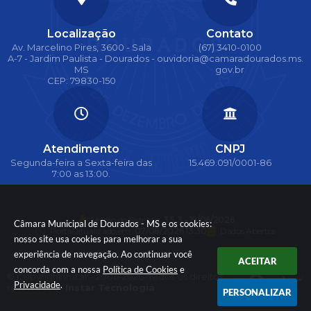
Localização
Contato
Av. Marcelino Pires, 3600 - Sala
(67) 3410-0100
A-7 - Jardim Paulista - Dourados -
ouvidoria@camaradourados.ms.
MS
gov.br
CEP: 79830-150
Atendimento
CNPJ
Segunda-feira a Sexta-feira das
15.469.091/0001-86
7:00 as 13:00.
Versão do Sistema:
3.5.3 - 19/06/2026
Câmara Municipal de Dourados - MS e os cookies:
Portal atualizado em:
07/08/2026 13:30
Dados Abertos
nosso site usa cookies para melhorar a sua
experiência de navegação. Ao continuar você
ACEITAR
concorda com a nossa
Política de Cookies
e
© Copyright Instar - 2006-2026. Todos os direitos
Privacidade
.
reservados -
Instar Tecnologia
PERSONALIZAR