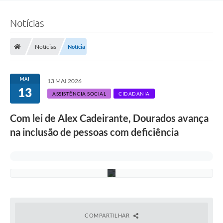
(
F
Notícias
o
t
o
:
Notícias
Notícia
A
s
s
e
MAI
13 MAI 2026
s
13
s
ASSISTÊNCIA SOCIAL
CIDADANIA
o
r
Com lei de Alex Cadeirante, Dourados avança
i
a
na inclusão de pessoas com deficiência
/
C
M
D
)
COMPARTILHAR