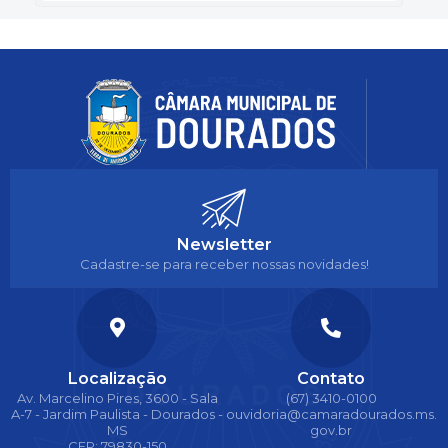
Newsletter
Cadastre-se para receber nossas novidades!
Localização
Contato
Av. Marcelino Pires, 3600 - Sala
(67) 3410-0100
A-7 - Jardim Paulista - Dourados -
ouvidoria@camaradourados.ms.
MS
gov.br
CEP: 79830-150