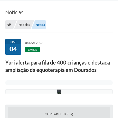
o
t
Notícias
e
r
a
p
Notícias
Notícia
i
a
.
F
MAI
04 MAI 2026
o
04
t
SAÚDE
o
:
Yuri alerta para fila de 400 crianças e destaca
F
.
ampliação da equoterapia em Dourados
G
r
o
t
t
COMPARTILHAR