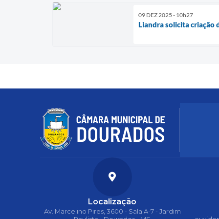
09 DEZ 2025 - 10h27
Liandra solicita criaçã
Localização
Av. Marcelino Pires, 3600 - Sala A-7 - Jardim
Paulista - Dourados - MS
ouvido