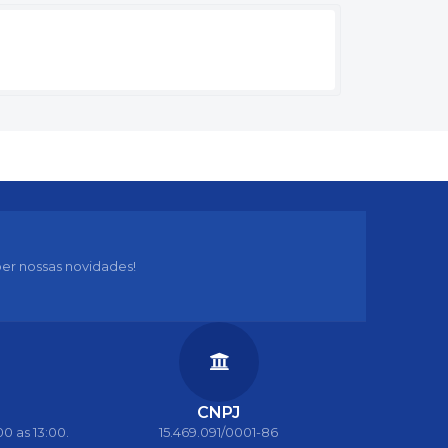
er nossas novidades!
CNPJ
0 as 13:00.
15.469.091/0001-86