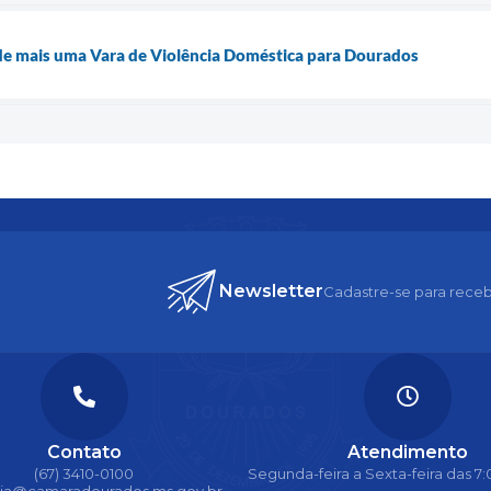
o de mais uma Vara de Violência Doméstica para Dourados
Newsletter
Cadastre-se para receb
Contato
Atendimento
(67) 3410-0100
Segunda-feira a Sexta-feira das 7:0
ria@camaradourados.ms.gov.br