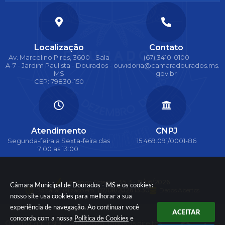
Localização
Contato
Av. Marcelino Pires, 3600 - Sala
(67) 3410-0100
A-7 - Jardim Paulista - Dourados -
ouvidoria@camaradourados.ms.
MS
gov.br
CEP: 79830-150
Atendimento
CNPJ
Segunda-feira a Sexta-feira das
15.469.091/0001-86
7:00 as 13:00.
Versão do Sistema:
3.5.3 - 19/06/2026
Câmara Municipal de Dourados - MS e os cookies:
Portal atualizado em:
07/08/2026 13:30
Dados Abertos
nosso site usa cookies para melhorar a sua
experiência de navegação. Ao continuar você
ACEITAR
concorda com a nossa
Política de Cookies
e
© Copyright Instar - 2006-2026. Todos os direitos