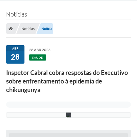
f
e
i
Notícias
r
a
(
Notícias
Notícia
F
o
t
o
ABR
28 ABR 2026
:
28
F
SAÚDE
.
G
Inspetor Cabral cobra respostas do Executivo
r
o
sobre enfrentamento à epidemia de
t
t
chikungunya
/
C
M
D
)