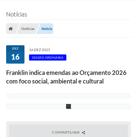
i
r
Notícias
a
(
F
o
Notícias
Notícia
t
o
:
F
DEZ
16 DEZ 2025
.
16
G
SESSÃO ORDINÁRIA
r
o
Franklin indica emendas ao Orçamento 2026
t
t
com foco social, ambiental e cultural
/
C
M
D
)
COMPARTILHAR