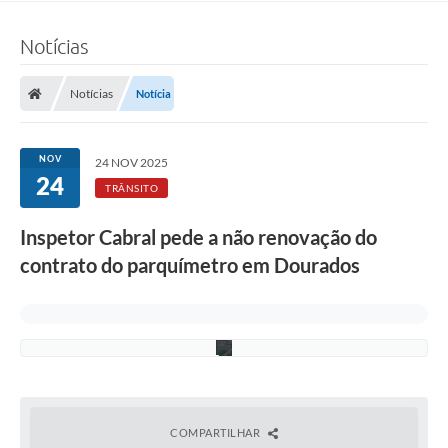
(
F
Notícias
o
t
o
:
Notícias
Notícia
A
s
s
e
NOV
24 NOV 2025
s
24
s
TRÂNSITO
o
r
Inspetor Cabral pede a não renovação do
i
a
contrato do parquímetro em Dourados
/
C
M
D
)
COMPARTILHAR