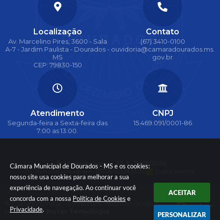
Localização
Contato
Av. Marcelino Pires, 3600 - Sala
(67) 3410-0100
A-7 - Jardim Paulista - Dourados -
ouvidoria@camaradourados.ms.
MS
gov.br
CEP: 79830-150
Atendimento
CNPJ
Segunda-feira a Sexta-feira das
15.469.091/0001-86
7:00 as 13:00.
Versão do Sistema:
3.5.3 - 19/06/2026
Câmara Municipal de Dourados - MS e os cookies:
Portal atualizado em:
07/08/2026 13:30
Dados Abertos
nosso site usa cookies para melhorar a sua
experiência de navegação. Ao continuar você
ACEITAR
concorda com a nossa
Política de Cookies
e
© Copyright Instar - 2006-2026. Todos os direitos
Privacidade
.
reservados -
Instar Tecnologia
PERSONALIZAR