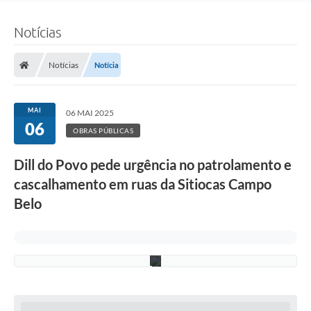
f
e
i
Notícias
r
a
(
Notícias
Notícia
F
o
t
o
MAI
06 MAI 2025
:
06
F
OBRAS PÚBLICAS
.
G
Dill do Povo pede urgência no patrolamento e
r
o
cascalhamento em ruas da Sitiocas Campo
t
t
Belo
/
C
M
D
)