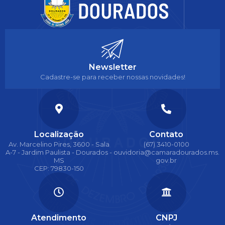
Newsletter
Cadastre-se para receber nossas novidades!
Localização
Contato
Av. Marcelino Pires, 3600 - Sala
(67) 3410-0100
A-7 - Jardim Paulista - Dourados -
ouvidoria@camaradourados.ms.
MS
gov.br
CEP: 79830-150
Atendimento
CNPJ