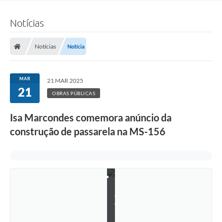
e
u
m
Notícias
a
n
d
Notícias
Notícia
a
t
o
(
MAR
21 MAR 2025
F
21
o
OBRAS PÚBLICAS
t
o
Isa Marcondes comemora anúncio da
:
V
construção de passarela na MS-156
a
l
d
e
n
i
r
R
o
d
r
i