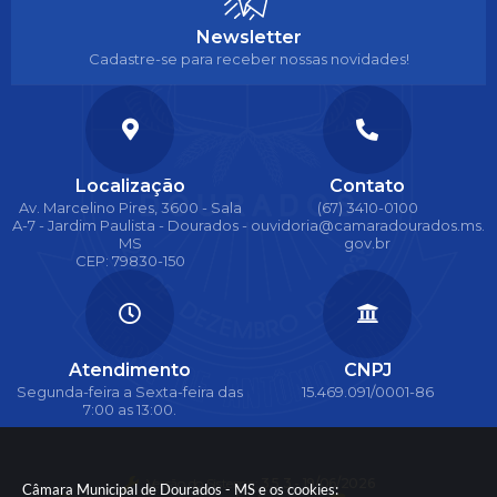
Newsletter
Cadastre-se para receber nossas novidades!
Localização
Contato
Av. Marcelino Pires, 3600 - Sala
(67) 3410-0100
A-7 - Jardim Paulista - Dourados -
ouvidoria@camaradourados.ms.
MS
gov.br
CEP: 79830-150
Atendimento
CNPJ
Segunda-feira a Sexta-feira das
15.469.091/0001-86
7:00 as 13:00.
Versão do Sistema:
3.5.3 - 19/06/2026
Câmara Municipal de Dourados - MS e os cookies: