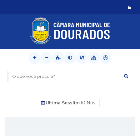
Logi
O que você procura?
Última Sessão
10 Nov