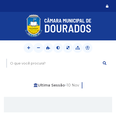
Logi
O que você procura?
Última Sessão
10 Nov