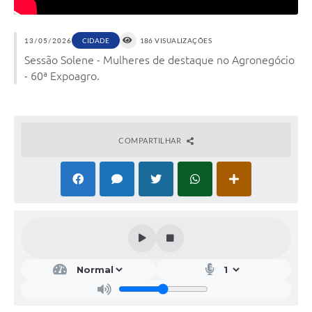
13/05/2026
CIDADE
186 VISUALIZAÇÕES
Sessão Solene - Mulheres de destaque no Agronegócio
- 60ª Expoagro.
COMPARTILHAR