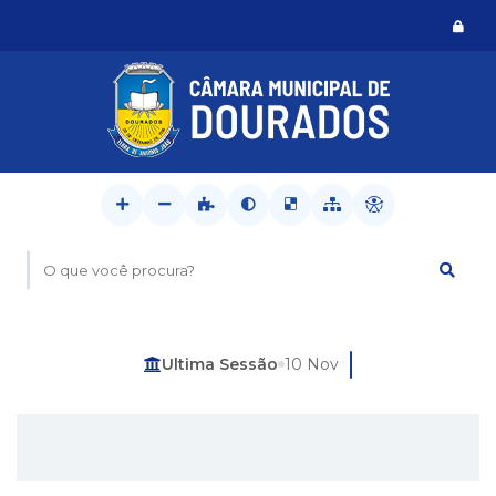
Logi
O que você procura?
Última Sessão
10 Nov