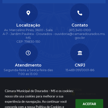
Localização
Contato
Av. Marcelino Pires, 3600 - Sala
(67) 3410-0100
A-7 - Jardim Paulista - Dourados -
ouvidoria@camaradourados.ms.
MS
gov.br
CEP: 79830-150
Atendimento
CNPJ
Segunda-feira a Sexta-feira das
15.469.091/0001-86
7:00 as 13:00.
Versão do Sistema:
3.5.3 - 19/06/2026
Câmara Municipal de Dourados - MS e os cookies:
Portal atualizado em:
07/08/2026 13:30
Dados Abertos
nosso site usa cookies para melhorar a sua
experiência de navegação. Ao continuar você
ACEITAR
concorda com a nossa
Política de Cookies
e