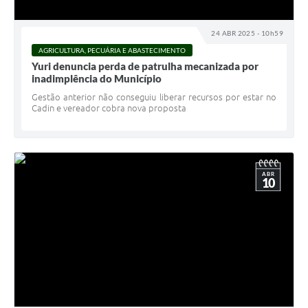
24 ABR 2025 - 10h59
AGRICULTURA, PECUÁRIA E ABASTECIMENTO
Yuri denuncia perda de patrulha mecanizada por
inadimplência do Município
Gestão anterior não conseguiu liberar recursos por estar no
Cadin e vereador cobra nova proposta
ABR
10