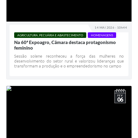
14 MAI 2026 - 10h44
AGRICULTURA, PECUÁRIA E ABASTECIMENTO
HOMENAGENS
Na 60ª Expoagro, Câmara destaca protagonismo
feminino
Sessão solene reconheceu a força das mulheres no
desenvolvimento do setor rural e valorizou lideranças que
transformam a produção e o empreendedorismo no campo
FEV
06