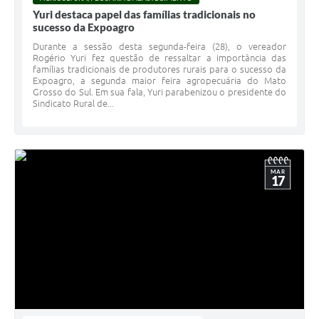
Yuri destaca papel das famílias tradicionais no
sucesso da Expoagro
Durante a sessão desta segunda-feira (28), o vereador
Rogério Yuri fez questão de ressaltar a importância das
famílias tradicionais de produtores rurais para o sucesso da
Expoagro, a segunda maior feira agropecuária do Mato
Grosso do Sul. Em sua fala, Yuri parabenizou o presidente do
Sindicato Rural de...
MAR
17