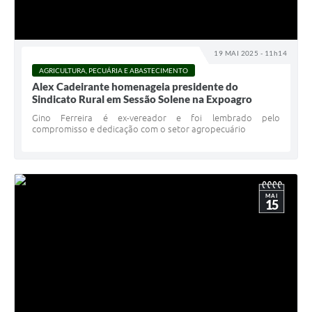
19 MAI 2025 - 11h14
AGRICULTURA, PECUÁRIA E ABASTECIMENTO
Alex Cadeirante homenageia presidente do
Sindicato Rural em Sessão Solene na Expoagro
Gino Ferreira é ex-vereador e foi lembrado pelo
compromisso e dedicação com o setor agropecuário
MAI
15