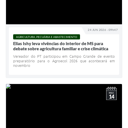
24 JUN 2026 - 09h47
AGRICULTURA, PECUÁRIA E ABASTECIMENTO
Elias Ishy leva vivências do interior de MS para
debate sobre agricultura familiar e crise climática
Vereador do PT participou em Campo Grande de evento
preparatório para o Agroecol 2026 que acontecerá em
novembro
MAI
14