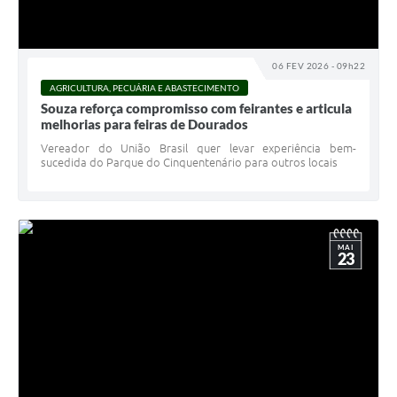
06 FEV 2026 - 09h22
AGRICULTURA, PECUÁRIA E ABASTECIMENTO
Souza reforça compromisso com feirantes e articula
melhorias para feiras de Dourados
Vereador do União Brasil quer levar experiência bem-
sucedida do Parque do Cinquentenário para outros locais
MAI
23