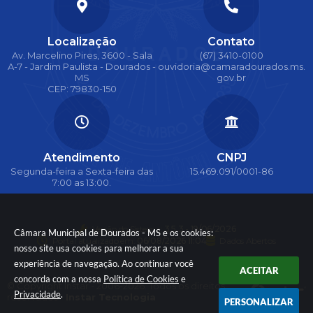
Localização
Contato
Av. Marcelino Pires, 3600 - Sala
(67) 3410-0100
A-7 - Jardim Paulista - Dourados -
ouvidoria@camaradourados.ms.
MS
gov.br
CEP: 79830-150
Atendimento
CNPJ
Segunda-feira a Sexta-feira das
15.469.091/0001-86
7:00 as 13:00.
Versão do Sistema:
3.5.3 - 19/06/2026
Câmara Municipal de Dourados - MS e os cookies:
Portal atualizado em:
06/08/2026 11:04
Dados Abertos
nosso site usa cookies para melhorar a sua
experiência de navegação. Ao continuar você
ACEITAR
concorda com a nossa
Política de Cookies
e
© Copyright Instar - 2006-2026. Todos os direitos
Privacidade
.
reservados -
Instar Tecnologia
PERSONALIZAR