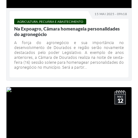
15 MAI 2025 - 09h18
AGRICULTURA, PECUÁRIA E ABASTECIMENTO
Na Expoagro, Câmara homenageia personalidades
do agronegócio
A força do agronegócio e sua importância no
desenvolvimento de Dourados e região serão novamente
destacados pelo poder Legislativo. A exemplo de anos
anteriores, a Câmara de Dourados realiza na noite de sexta-
feira (16) sessão solene para homenagear personalidades do
agronegócio no município. Será a partir...
MAI
12