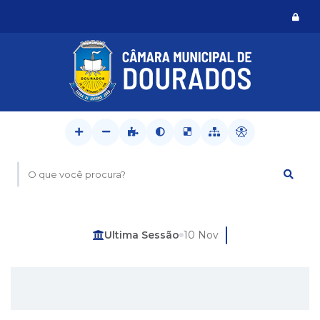
Logi
O que você procura?
Última Sessão
10 Nov