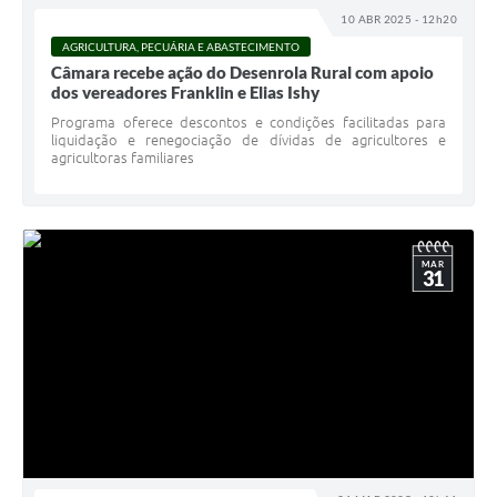
10 ABR 2025 - 12h20
AGRICULTURA, PECUÁRIA E ABASTECIMENTO
Câmara recebe ação do Desenrola Rural com apoio
dos vereadores Franklin e Elias Ishy
Programa oferece descontos e condições facilitadas para
liquidação e renegociação de dívidas de agricultores e
agricultoras familiares
MAR
31