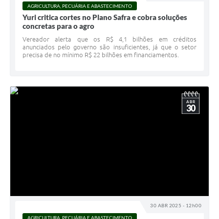
AGRICULTURA, PECUÁRIA E ABASTECIMENTO
Yuri critica cortes no Plano Safra e cobra soluções
concretas para o agro
Vereador alerta que os R$ 4,1 bilhões em créditos
anunciados pelo governo são insuficientes, já que o setor
precisa de no mínimo R$ 22 bilhões em financiamentos.
ABR
30
30 ABR 2025 - 12h00
AGRICULTURA, PECUÁRIA E ABASTECIMENTO