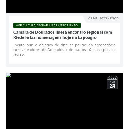
09 MAI 2025 - 12h58
AGRICULTURA, PECUÁRIA E ABASTECIMENTO
Câmara de Dourados lidera encontro regional com
Riedel e faz homenagens hoje na Expoagro
Evento tem o objetivo de discutir pautas do agronegócio
com vereadores de Dourados e de outros 16 municípios da
região.
ABR
24