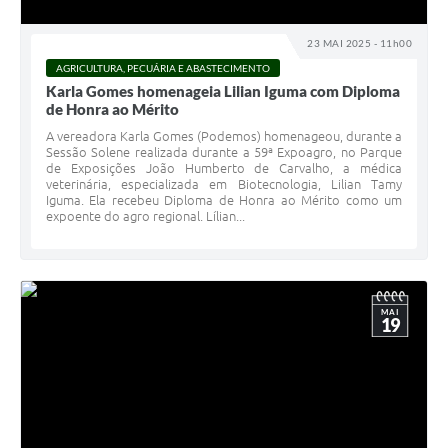
23 MAI 2025 - 11h00
AGRICULTURA, PECUÁRIA E ABASTECIMENTO
Karla Gomes homenageia Lilian Iguma com Diploma
de Honra ao Mérito
A vereadora Karla Gomes (Podemos) homenageou, durante a
Sessão Solene realizada durante a 59ª Expoagro, no Parque
de Exposições João Humberto de Carvalho, a médica
veterinária, especializada em Biotecnologia, Lilian Tamy
Iguma. Ela recebeu Diploma de Honra ao Mérito como um
expoente do agro regional. Lílian...
MAI
19