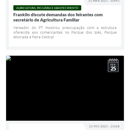
31 MAR 2025 - 10h41
AGRICULTURA, PECUÁRIA E ABASTECIMENTO
Franklin discute demandas dos feirantes com
secretário de Agricultura Familiar
Vereador do PT mostrou preocupação com a estrutura
oferecida aos comerciantes no Parque dos Ipês, Parque
Alvorada e Feira Central
FEV
25
25 FEV 2025 - 11h08