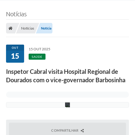
t
a
Notícias
l
.
(
F
Notícias
Notícia
o
t
o
:
OUT
15 OUT 2025
A
15
s
SAÚDE
s
e
Inspetor Cabral visita Hospital Regional de
s
s
Dourados com o vice-governador Barbosinha
o
r
i
a
)
COMPARTILHAR