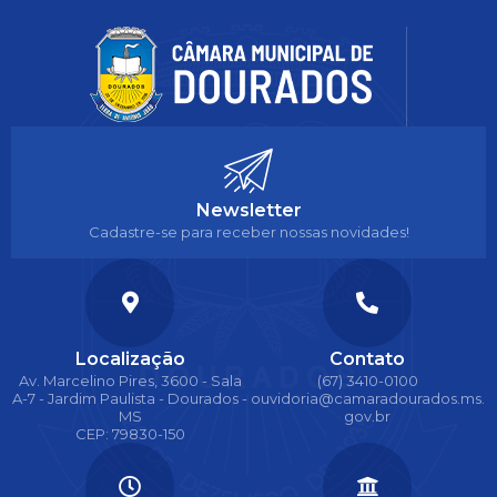
Newsletter
Cadastre-se para receber nossas novidades!
Localização
Contato
Av. Marcelino Pires, 3600 - Sala
(67) 3410-0100
A-7 - Jardim Paulista - Dourados -
ouvidoria@camaradourados.ms.
MS
gov.br
CEP: 79830-150