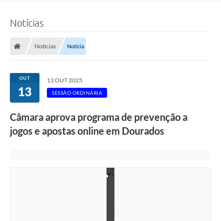
s
n
a
Notícias
p
a
u
Notícias
Notícia
t
a
d
e
OUT
13 OUT 2025
v
13
o
SESSÃO ORDINÁRIA
t
a
Câmara aprova programa de prevenção a
ç
ã
jogos e apostas online em Dourados
o
-
F
o
t
o
:
F
r
a
n
c