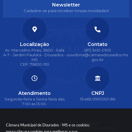
Newsletter
Cadastre-se para receber nossas novidades!
Localização
Contato
Av. Marcelino Pires, 3600 - Sala
(67) 3410-0100
A-7 - Jardim Paulista - Dourados -
ouvidoria@camaradourados.ms.
MS
gov.br
CEP: 79830-150
Atendimento
CNPJ
Segunda-feira a Sexta-feira das
15.469.091/0001-86
7:00 as 13:00.
Versão do Sistema:
3.5.3 - 19/06/2026
Câmara Municipal de Dourados - MS e os cookies:
Portal atualizado em:
06/08/2026 13:15
Dados Abertos
nosso site usa cookies para melhorar a sua