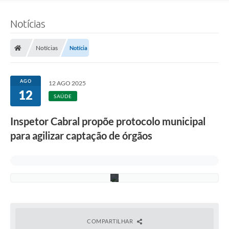
i
r
Notícias
a
(
F
o
Notícias
Notícia
t
o
:
F
AGO
12 AGO 2025
.
12
G
SAÚDE
r
o
Inspetor Cabral propõe protocolo municipal
t
t
para agilizar captação de órgãos
/
C
M
D
)
COMPARTILHAR