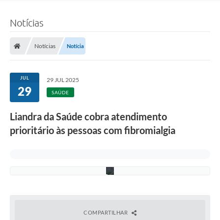
d
o
Notícias
s
(
F
o
Notícias
Notícia
t
o
:
F
JUL
29 JUL 2025
.
29
G
SAÚDE
r
o
Liandra da Saúde cobra atendimento
t
t
prioritário às pessoas com fibromialgia
/
C
M
D
)
COMPARTILHAR