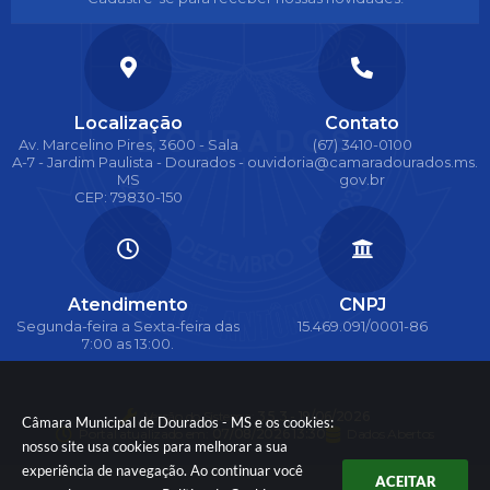
Localização
Contato
Av. Marcelino Pires, 3600 - Sala
(67) 3410-0100
A-7 - Jardim Paulista - Dourados -
ouvidoria@camaradourados.ms.
MS
gov.br
CEP: 79830-150
Atendimento
CNPJ
Segunda-feira a Sexta-feira das
15.469.091/0001-86
7:00 as 13:00.
Versão do Sistema:
3.5.3 - 19/06/2026
Câmara Municipal de Dourados - MS e os cookies:
Portal atualizado em:
07/08/2026 13:30
Dados Abertos
nosso site usa cookies para melhorar a sua
experiência de navegação. Ao continuar você
ACEITAR