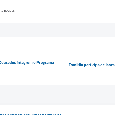
ta notícia.
e Dourados integrem o Programa
Franklin participa de lanç
ido por mais segurança no trânsito