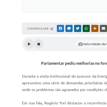
COMPARTILHAR
FACEBOOK
MESSENGER
TWITTER
WHATSAPP
OUTRAS
Velocidade de l
Parlamentar pediu melhorias no forn
Durante a visita institucional do assessor da Ene
apresentou uma série de demandas prioritárias da
onde os problemas são agravados por condições cl
Em sua fala, Rogério Yuri destacou a recorrênc