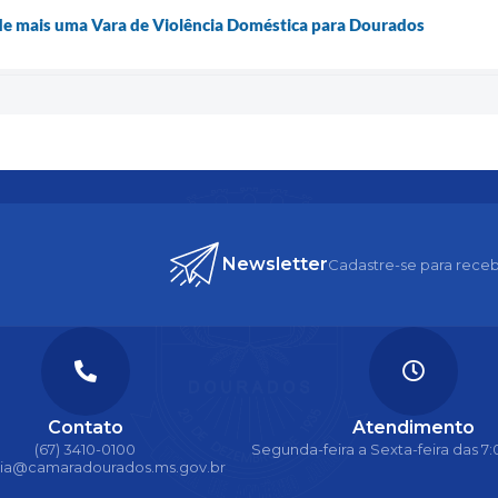
o de mais uma Vara de Violência Doméstica para Dourados
Newsletter
Cadastre-se para receb
Contato
Atendimento
(67) 3410-0100
Segunda-feira a Sexta-feira das 7:0
ria@camaradourados.ms.gov.br