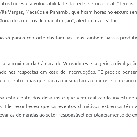
tos fortes e à vulnerabilidade da rede elétrica local. “Temos
la Vargas, Macaúba e Panambi, que ficam horas no escuro semp
istância dos centros de manutenção”, alertou o vereador.
l não só para o conforto das famílias, mas também para a prod
m se aproximar da Câmara de Vereadores e sugeriu a divulgação 
ade nas respostas em caso de interrupções. “É preciso pensa
e do centro, mas que paga a mesma tarifa e merece o mesmo r
sa está ciente dos desafios e que vem realizando investim
s. Ele reconheceu que os eventos climáticos extremos têm 
 levar as demandas ao setor responsável por planejamento de 