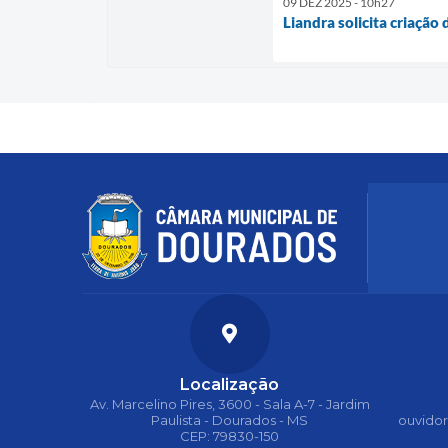
09 DEZ 2025 - 10h27
Liandra solicita criaçã
Localização
Av. Marcelino Pires, 3600 - Sala A-7 - Jardim
Paulista - Dourados - MS
ouvido
CEP: 79830-150