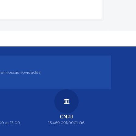
er nossas novidades!
CNPJ
0 as 13:00.
15.469.091/0001-86