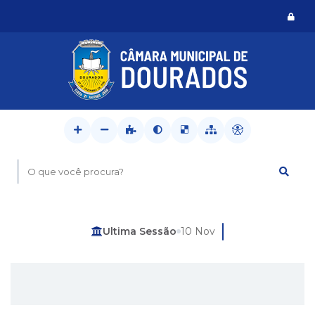
Logi
O que você procura?
Última Sessão
10 Nov