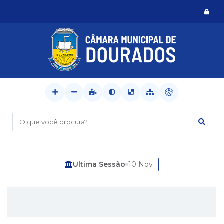
Logi
O que você procura?
Última Sessão
10 Nov