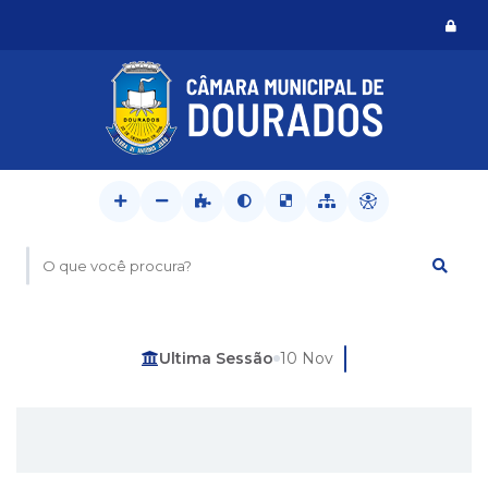
Logi
O que você procura?
Última Sessão
10 Nov