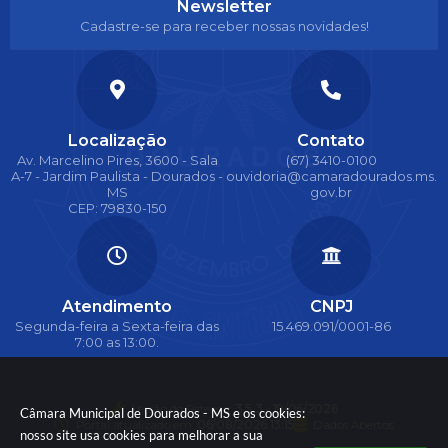
Newsletter
Cadastre-se para receber nossas novidades!
Localização
Contato
Av. Marcelino Pires, 3600 - Sala
(67) 3410-0100
A-7 - Jardim Paulista - Dourados -
ouvidoria@camaradourados.ms.
MS
gov.br
CEP: 79830-150
Atendimento
CNPJ
Segunda-feira a Sexta-feira das
15.469.091/0001-86
7:00 as 13:00.
Versão do Sistema:
3.5.3 - 19/06/2026
Câmara Municipal de Dourados - MS e os cookies:
Portal atualizado em:
06/08/2026 13:15
Dados Abertos
nosso site usa cookies para melhorar a sua