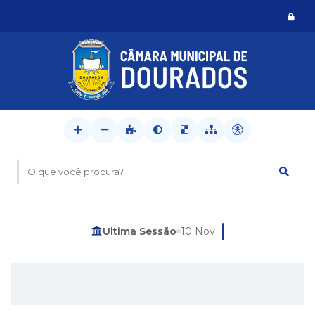
Logi
O que você procura?
Última Sessão
10 Nov