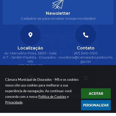
Newsletter
Cadastre-se para receber nossas novidades!
Localização
Contato
Av. Marcelino Pires, 3600 - Sala
(67) 3410-0100
A-7 - Jardim Paulista - Dourados -
ouvidoria@camaradourados.ms.
MS
gov.br
CEP: 79830-150
Câmara Municipal de Dourados - MS e os cookies:
nosso site usa cookies para melhorar a sua
Atendimento
CNPJ
experiência de navegação. Ao continuar você
ACEITAR
Segunda-feira a Sexta-feira das
15.469.091/0001-86
concorda com a nossa
Política de Cookies
e
7:00 as 13:00.
Privacidade
.
PERSONALIZAR