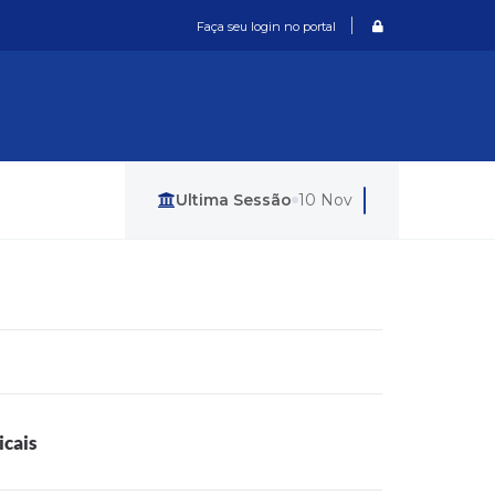
Login / Cadastro
Faça seu login no portal
Última Sessão
10 Nov
icais